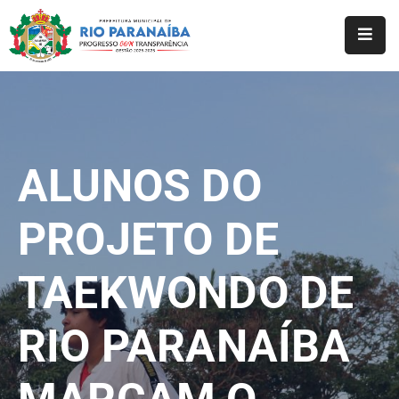
Início
O
Município
ALUNOS DO
A
Prefeitura
PROJETO DE
Notícias
TAEKWONDO DE
Serviços
Transparência
RIO PARANAÍBA
Webmail