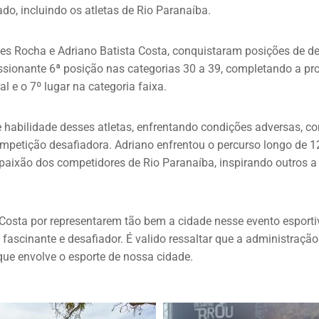
do, incluindo os atletas de Rio Paranaíba.
ves Rocha e Adriano Batista Costa, conquistaram posições de d
essionante 6ª posição nas categorias 30 a 39, completando a pr
l e o 7º lugar na categoria faixa.
habilidade desses atletas, enfrentando condições adversas, com
petição desafiadora. Adriano enfrentou o percurso longo de 1
 paixão dos competidores de Rio Paranaíba, inspirando outros a 
osta por representarem tão bem a cidade nesse evento esportiv
 fascinante e desafiador. É valido ressaltar que a administraçã
ue envolve o esporte de nossa cidade.