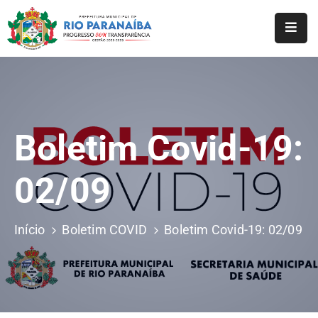
Início
O
Município
Boletim Covid-19:
A
Prefeitura
02/09
Notícias
Serviços
Início
Boletim COVID
Boletim Covid-19: 02/09
Transparência
Webmail