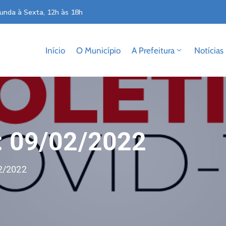
unda à Sexta, 12h às 18h
Início
O Município
A Prefeitura
Notícias
: 09/02/2022
02/2022