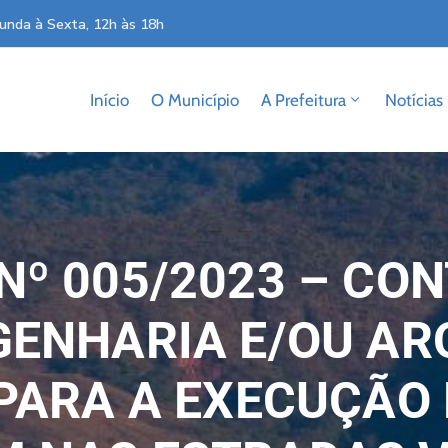
unda à Sexta, 12h às 18h
Início
O Município
A Prefeitura
Notícias
Nº 005/2023 – CO
GENHARIA E/OU AR
PARA A EXECUÇÃO 