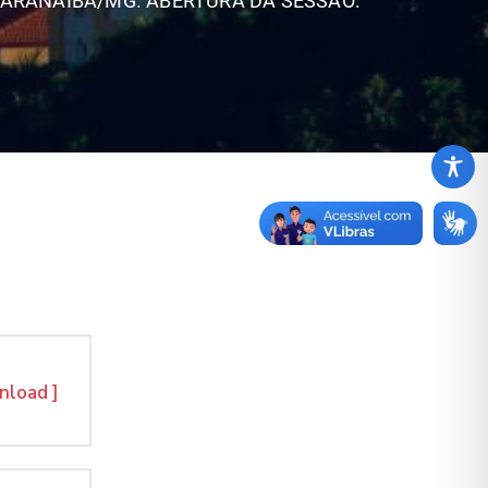
 PARANAÍBA/MG. ABERTURA DA SESSÃO:
nload ]