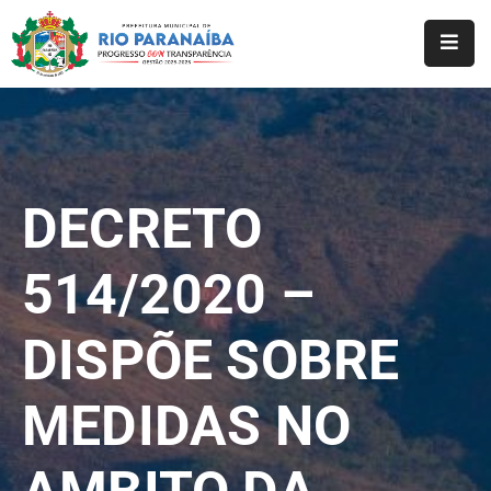
Início
O
Município
DECRETO
A
Prefeitura
514/2020 –
Notícias
DISPÕE SOBRE
Serviços
Transparência
MEDIDAS NO
Webmail