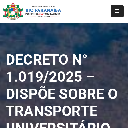
Início
O
Município
DECRETO N°
A
Prefeitura
1.019/2025 –
Notícias
DISPÕE SOBRE O
Serviços
Transparência
TRANSPORTE
Webmail