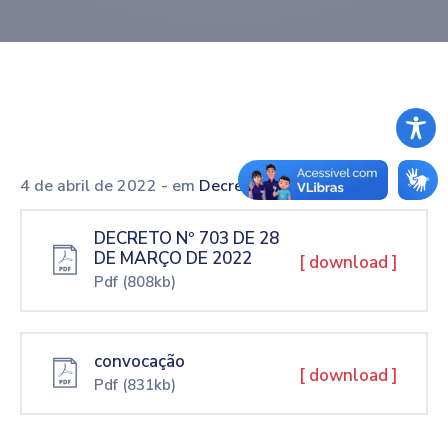
4 de abril de 2022
- em
Decretos
DECRETO Nº 703 DE 28
DE MARÇO DE 2022
[ download ]
Pdf
(808kb)
convocação
[ download ]
Pdf
(831kb)