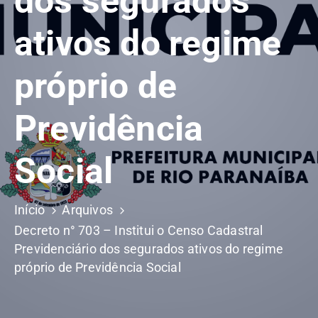
dos segurados
ativos do regime
próprio de
Previdência
Social
Início
Arquivos
Decreto n° 703 – Institui o Censo Cadastral
Previdenciário dos segurados ativos do regime
próprio de Previdência Social