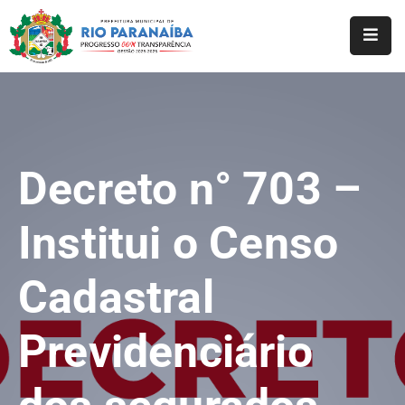
Início
O
Município
Decreto n° 703 –
A
Prefeitura
Institui o Censo
Notícias
Cadastral
Serviços
Transparência
Previdenciário
Webmail