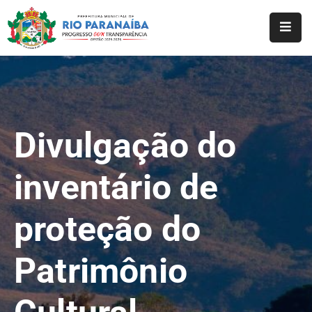
Início
O
Município
Divulgação do
A
Prefeitura
inventário de
Notícias
proteção do
Serviços
Transparência
Patrimônio
Webmail