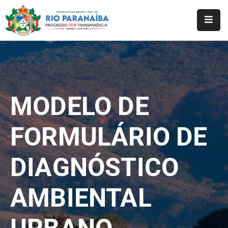
Início
O
Município
MODELO DE
A
Prefeitura
FORMULÁRIO DE
Notícias
DIAGNÓSTICO
Serviços
Transparência
AMBIENTAL
Webmail