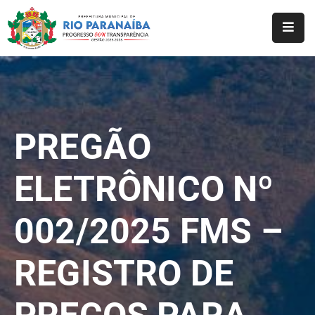
Início
O
Município
PREGÃO
A
Prefeitura
ELETRÔNICO Nº
Notícias
002/2025 FMS –
Serviços
Transparência
REGISTRO DE
Webmail