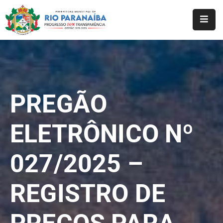
Início
O
Município
PREGÃO
A
Prefeitura
ELETRÔNICO Nº
Notícias
027/2025 –
Serviços
Transparência
REGISTRO DE
Webmail