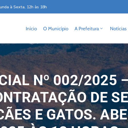
unda à Sexta, 12h às 18h
Início
O Município
A Prefeitura
Notícias
IAL Nº 002/2025 
ONTRATAÇÃO DE SE
ÃES E GATOS. AB