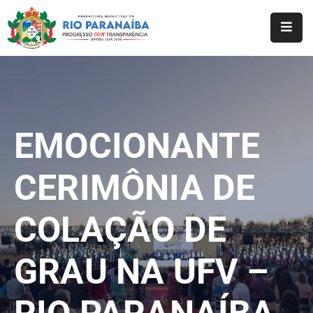
Início
O
Município
EMOCIONANTE
A
Prefeitura
CERIMÔNIA DE
Notícias
COLAÇÃO DE
Serviços
Transparência
GRAU NA UFV –
Webmail