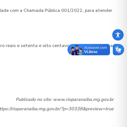
dade com a Chamada Pública 001/2022, para atender
tro reais e setenta e oito centavos), correspondendo a
Publicado no site: www.rioparanaiba.mg.gov.br
https://rioparanaiba.mg.gov.br/?p=30338&preview=true