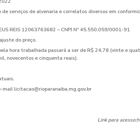
2022
 serviços de alvenaria e correlatos diversos em conformi
 REIS 12063763682 – CNPJ Nº 45.550.059/0001-91
juste do preço.
 pela hora trabalhada passará a ser de R$ 24,78 (vinte e qua
l, novecentos e cinquenta reais).
tuais.
-mail licitacao@rioparanaiba.mg.gov.br
Link para acesso: