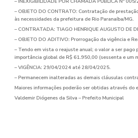
– INEXIGIBILIDADE POR CHAMADA PÚBLICA Nº 005/
– OBJETO DO CONTRATO: Contratação de prestação de
às necessidades da prefeitura de Rio Paranaíba/MG.
– CONTRATADA: TIAGO HENRIQUE AUGUSTO DE DEUS
– OBJETO DO ADITIVO: Prorrogação da vigência e Rea
– Tendo em vista o reajuste anual; o valor a ser pago
importância global de R$ 61.950,00 (sessenta e um mi
– VIGÊNCIA: 29/04/2024 até 28/04/2025.
– Permanecem inalteradas as demais cláusulas contra
Maiores informações poderão ser obtidas através do e
Valdemir Diógenes da Silva – Prefeito Municipal