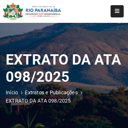
Início
O
Município
EXTRATO DA ATA
A
Prefeitura
098/2025
Notícias
Serviços
Início
Extratos e Publicações
EXTRATO DA ATA 098/2025
Transparência
Webmail