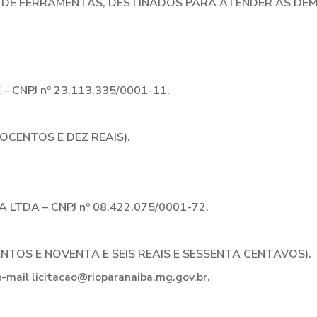
O DE FERRAMENTAS, DESTINADOS PARA ATENDER AS DE
CNPJ nº 23.113.335/0001-11.
ROCENTOS E DEZ REAIS).
LTDA – CNPJ nº 08.422.075/0001-72.
CENTOS E NOVENTA E SEIS REAIS E SESSENTA CENTAVOS).
-mail licitacao@rioparanaiba.mg.gov.br.