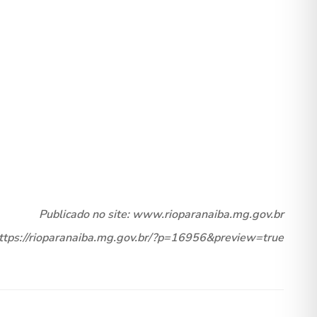
Publicado no site: www.rioparanaiba.mg.gov.br
https://rioparanaiba.mg.gov.br/?p=16956&preview=true