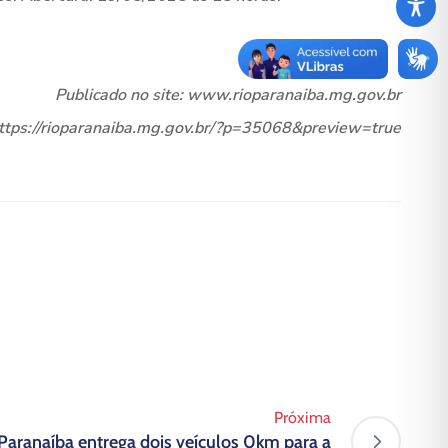
Publicado no site: www.rioparanaiba.mg.gov.br
https://rioparanaiba.mg.gov.br/?p=35068&preview=true
Próxima
 Paranaíba entrega dois veículos 0km para a