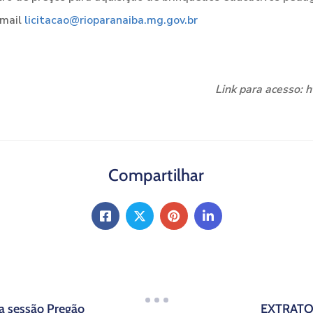
-mail
licitacao@rioparanaiba.mg.gov.br
Link para acesso: 
Compartilhar
 sessão Pregão
EXTRATO 