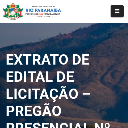
Início
O
Município
EXTRATO DE
A
Prefeitura
EDITAL DE
Notícias
LICITAÇÃO –
Serviços
Transparência
PREGÃO
Webmail