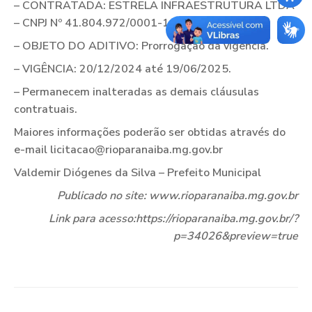
– CONTRATADA: ESTRELA INFRAESTRUTURA LTDA
– CNPJ Nº 41.804.972/0001-16
– OBJETO DO ADITIVO: Prorrogação da vigência.
– VIGÊNCIA: 20/12/2024 até 19/06/2025.
– Permanecem inalteradas as demais cláusulas
contratuais.
Maiores informações poderão ser obtidas através do
e-mail licitacao@rioparanaiba.mg.gov.br
Valdemir Diógenes da Silva – Prefeito Municipal
Publicado no site: www.rioparanaiba.mg.gov.br
Link para acesso:https://rioparanaiba.mg.gov.br/?
p=34026&preview=true