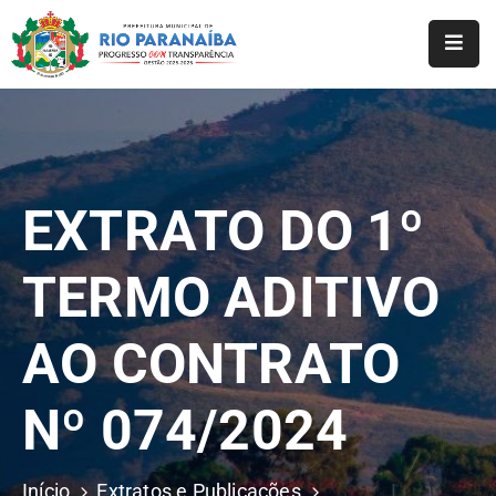
Início
O
Município
EXTRATO DO 1º
A
Prefeitura
TERMO ADITIVO
Notícias
AO CONTRATO
Serviços
Transparência
Nº 074/2024
Webmail
Início
Extratos e Publicações