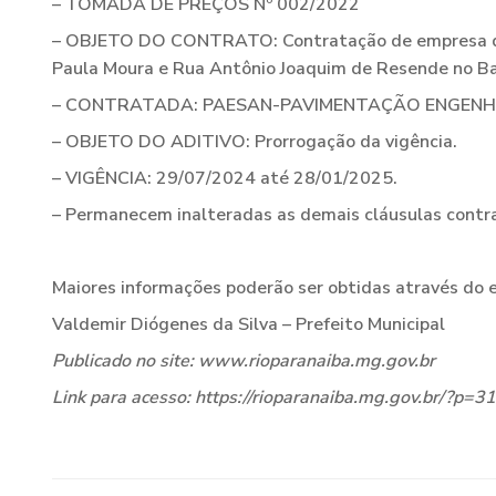
– TOMADA DE PREÇOS Nº 002/2022
– OBJETO DO CONTRATO: Contratação de empresa de e
Paula Moura e Rua Antônio Joaquim de Resende no B
– CONTRATADA: PAESAN-PAVIMENTAÇÃO ENGENHARI
– OBJETO DO ADITIVO: Prorrogação da vigência.
– VIGÊNCIA: 29/07/2024 até 28/01/2025.
– Permanecem inalteradas as demais cláusulas contra
Maiores informações poderão ser obtidas através do e
Valdemir Diógenes da Silva – Prefeito Municipal
Publicado no site: www.rioparanaiba.mg.gov.br
Link para acesso: https://rioparanaiba.mg.gov.br/?p