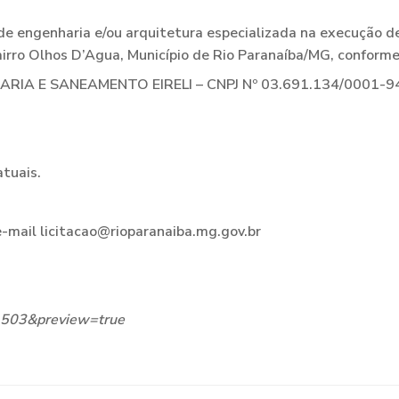
ngenharia e/ou arquitetura especializada na execução de 
airro Olhos D’Agua, Município de Rio Paranaíba/MG, confo
A E SANEAMENTO EIRELI – CNPJ Nº 03.691.134/0001-9
tuais.
-mail licitacao@rioparanaiba.mg.gov.br
=31503&preview=true