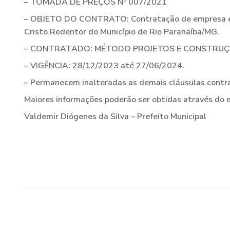
– TOMADA DE PREÇOS Nº 007/2021
– OBJETO DO CONTRATO: Contratação de empresa espec
Cristo Redentor do Município de Rio Paranaíba/MG.
– CONTRATADO: MÉTODO PROJETOS E CONSTRUÇÕES
– VIGÊNCIA: 28/12/2023 até 27/06/2024.
– Permanecem inalteradas as demais cláusulas contra
Maiores informações poderão ser obtidas através do e
Valdemir Diógenes da Silva – Prefeito Municipal