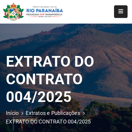
Início
O
Município
EXTRATO DO
A
Prefeitura
CONTRATO
Notícias
004/2025
Serviços
Transparência
Início
Extratos e Publicações
Webmail
EXTRATO DO CONTRATO 004/2025