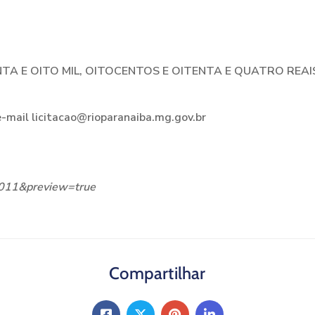
NTA E OITO MIL, OITOCENTOS E OITENTA E QUATRO REA
-mail licitacao@rioparanaiba.mg.gov.br
35011&preview=true
Compartilhar