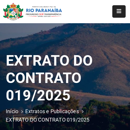
Início
O
Município
EXTRATO DO
A
Prefeitura
CONTRATO
Notícias
019/2025
Serviços
Transparência
Início
Extratos e Publicações
Webmail
EXTRATO DO CONTRATO 019/2025