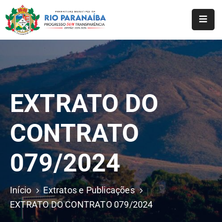
Início
O
Município
EXTRATO DO
A
Prefeitura
CONTRATO
Notícias
079/2024
Serviços
Transparência
Início
Extratos e Publicações
Webmail
EXTRATO DO CONTRATO 079/2024