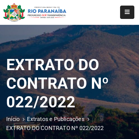
Início
O
Município
EXTRATO DO
A
Prefeitura
CONTRATO Nº
Notícias
022/2022
Serviços
Transparência
Início
Extratos e Publicações
Webmail
EXTRATO DO CONTRATO Nº 022/2022