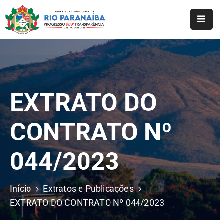
Início
O
Município
EXTRATO DO
A
Prefeitura
CONTRATO Nº
Notícias
044/2023
Serviços
Transparência
Início
Extratos e Publicações
Webmail
EXTRATO DO CONTRATO Nº 044/2023