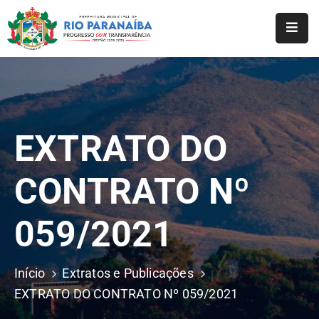
Início
O
Município
EXTRATO DO
A
Prefeitura
CONTRATO Nº
Notícias
059/2021
Serviços
Transparência
Início
Extratos e Publicações
Webmail
EXTRATO DO CONTRATO Nº 059/2021