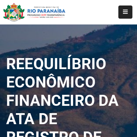
Início
O
Município
REEQUILÍBRIO
A
Prefeitura
ECONÔMICO
Notícias
FINANCEIRO DA
Serviços
Transparência
ATA DE
Webmail