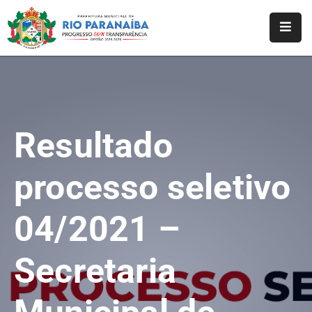
Início
O
Município
Resultado
A
Prefeitura
processo seletivo
Notícias
04/2021 –
Serviços
Transparência
Secretaria
Webmail