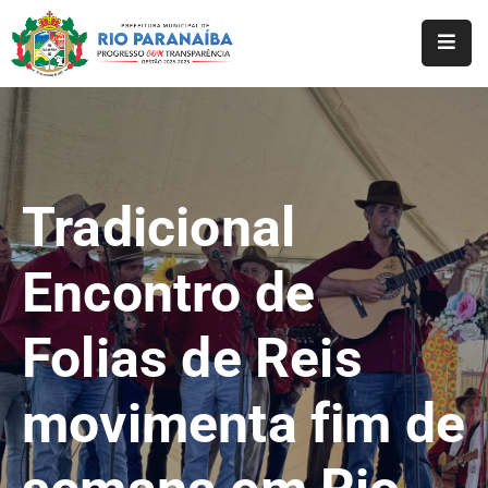
Início
O
Município
Tradicional
A
Prefeitura
Encontro de
Notícias
Folias de Reis
Serviços
Transparência
movimenta fim de
Webmail